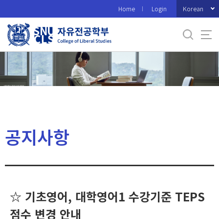
바
Korean
Home
Login
로
가
기
메
뉴
공지사항
☆ 기초영어, 대학영어1 수강기준 TEPS
점수 변경 안내