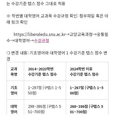
는 수강기준 텝스 점수 그대로 적용
※ 학번별 대학영어 교과목 수강규정 확인: 첨부파일 혹은 아
래 링크 확인
https://liberaledu.snu.ac.kr→교양교육과정→공통필
수→대학영어→
수강규정
❍ 변경 내용: 기초영어와 대학영어 1 수강기준 텝스 점수 변
경
교과
2014~2023
학번
2024
학번 이후
목명
수강기준 텝스 점수
수강기준 텝스 점수
기초
1~297점 (구텝스 1~5
1~267
점
(
구텝스
1~5
영어
50점)
00
점
)
대학
298~386점 (구텝스 5
268~386
점
(
구텝스
5
영어
51~700점)
01~700
점
)