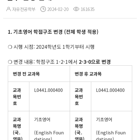
자유전공학부
2024-02-20
161635
1. 기초영어 학점구조 변경
(
전체 학생 적용
)
❍ 시행 시점: 2024학년도 1학기부터 시행
❍ 변경 내용: 학점구조 1-2-1에서
2-3-0으로 변경
변경 전 교과목
변경 후 교과목
교과
L0441.000400
교과
L0441.000400
목번
목번
호
호
교과
기초영어
교과
기초영어
목명
목명
(
국
․
(English Foun
(
국
․
(English Foun
영문
)
dations)
영문
)
dations)