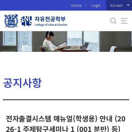
바
Korean
Home
Login
로
가
기
메
뉴
공지사항
전자출결시스템 매뉴얼(학생용) 안내 (20
26-1 주제탐구세미나 1 (001 분반) 등)