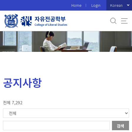
바
Korean
Home
Login
로
가
기
메
뉴
공지사항
전체 7,292
검색