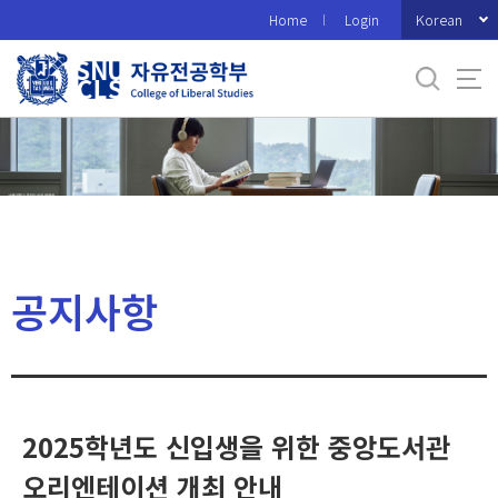
바
Korean
Home
Login
로
가
기
메
뉴
공지사항
2025학년도 신입생을 위한 중앙도서관
오리엔테이션 개최 안내