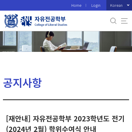
바
Korean
Home
Login
로
가
기
메
뉴
공지사항
[재안내] 자유전공학부 2023학년도 전기
(2024년 2월) 학위수여식 안내