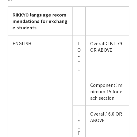
RIKKYO language
recom
mendations
for exchang
e students
ENGLISH
T
Overall: IBT 79
O
OR ABOVE
E
F
L
Component: mi
nimum 15 for e
ach section
I
Overall: 6.0 OR
E
ABOVE
L
T