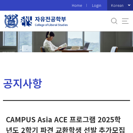
바
Korean
Home
Login
로
가
기
메
뉴
공지사항
CAMPUS Asia ACE 프로그램 2025학
년도 2학기 파견 교환학생 선발 추가모집