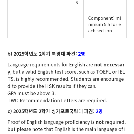
S
Component: mi
nimum 5.5 for e
ach section
b) 2025
학년도 2학기 북경대 파견:
2명
Language requirements for English are
not necessar
y
, but a valid English test score, such as TOEFL or IEL
TS, is highly recommended. Students are encourage
d to provide the HSK results if they can.
GPA must be above 3.
TWO Recommendation Letters are required.
c) 2025
학년도 2학기 싱가포르국립대 파견:
2명
Proof of English language proficiency is
not
required,
but please note that English is the main language of i