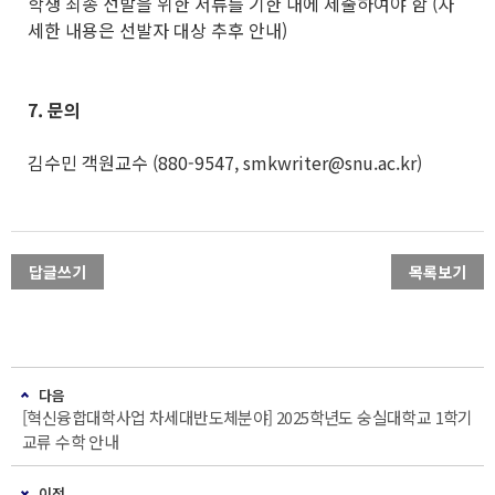
학생 최종 선발을 위한 서류를 기한 내에 제출하여야 함 (자
세한 내용은 선발자 대상 추후 안내)
7.
문의
김수민 객원교수 (880-9547, smkwriter@snu.ac.kr)
답글쓰기
목록보기
다음
[혁신융합대학사업 차세대반도체분야] 2025학년도 숭실대학교 1학기
교류 수학 안내
이전