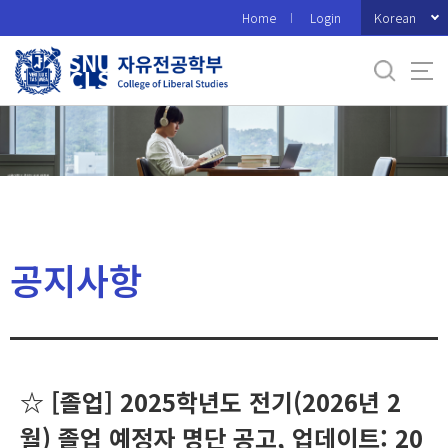
바
Korean
Home
Login
로
가
기
메
뉴
공지사항
☆ [졸업] 2025학년도 전기(2026년 2
월) 졸업 예정자 명단 공고, 업데이트: 20