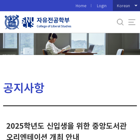
바
Korean
Home
Login
로
가
기
메
뉴
공지사항
2025학년도 신입생을 위한 중앙도서관
오리엔테이션 개최 안내