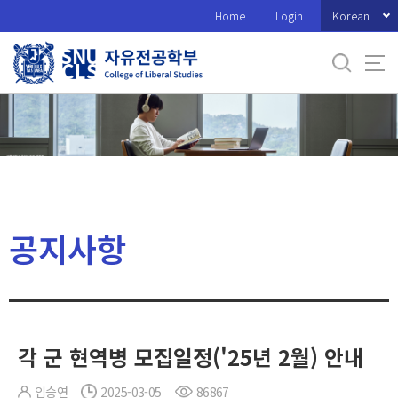
바
Korean
Home
Login
로
가
기
메
뉴
공지사항
각 군 현역병 모집일정('25년 2월) 안내
임승연
2025-03-05
86867