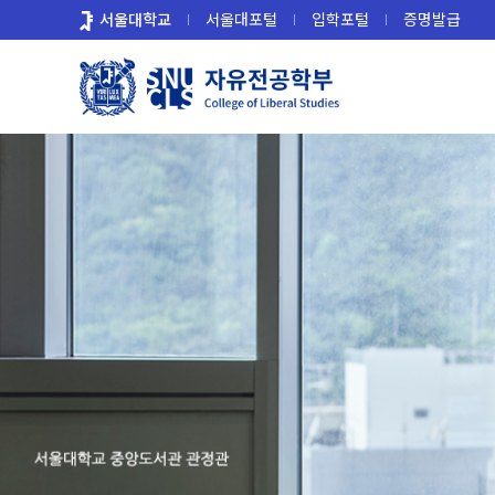
바
서울대학교
서울대포털
입학포털
증명발급
로
가
기
메
뉴