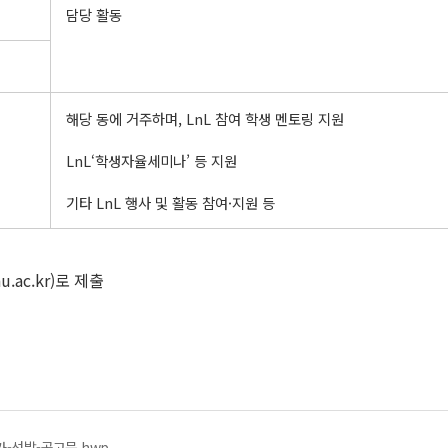
담당 활동
해당 동에 거주하며, LnL 참여 학생 멘토링 지원
LnL‘학생자율세미나’ 등 지원
기타 LnL 행사 및 활동 참여·지원 등
.ac.kr)로 제출
가-선발-공고문.hwp