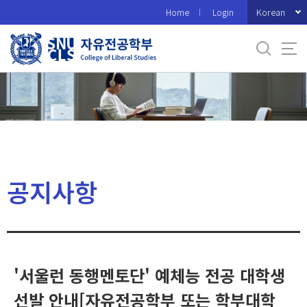
바
Korean
Home
Login
로
가
기
메
뉴
공지사항
'서울런 동행멘토단' 예체능 전공 대학생
선발 안내[자유전공학부 또는 학부대학