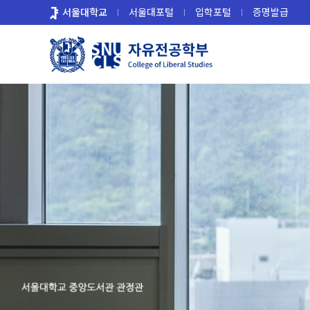
바
서울대학교
서울대포털
입학포털
증명발급
로
가
기
메
뉴