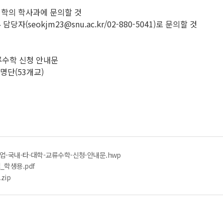
대학의 학사과에 문의할 것
(seokjm23@snu.ac.kr/02-880-5041)로 문의할 것
교류수학 신청 안내문
 명단(53개교)
업-국내-타-대학-교류수학-신청-안내문.hwp
학생용.pdf
zip