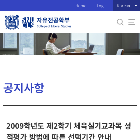
바
Korean
Home
Login
로
가
기
메
뉴
공지사항
2009학년도 제2학기 체육실기교과목 성
적평가 방법에 따른 선택기간 안내