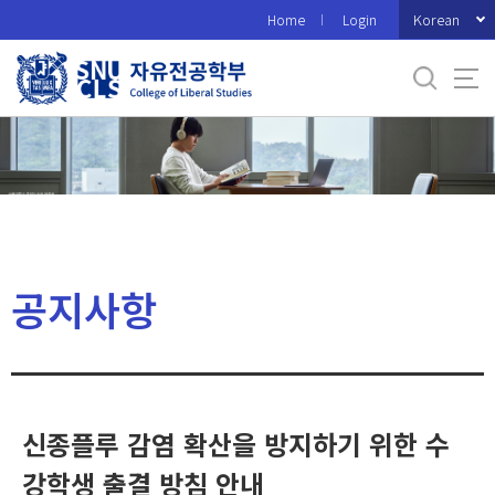
바
Korean
Home
Login
로
가
기
메
뉴
공지사항
신종플루 감염 확산을 방지하기 위한 수
강학생 출결 방침 안내