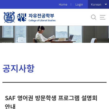
바
Korean
Home
Login
로
가
기
메
뉴
공지사항
SAF 영어권 방문학생 프로그램 설명회
안내