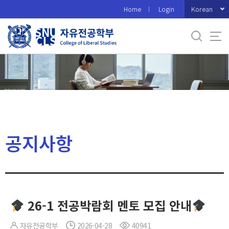
바
Korean
Home
Login
로
가
기
메
뉴
공지사항
26-1 전공박람회 멘토 모집 안내
자유전공학부
2026-04-28
40941