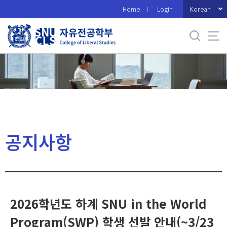
바
Korean
Home
Login
로
가
기
메
뉴
공지사항
2026학년도 하계 SNU in the World
Program(SWP) 학생 선발 안내(~3/23