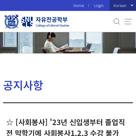
바
Korean
Home
Login
로
가
기
메
뉴
공지사항
☆ [사회봉사] '23년 신입생부터 졸업직
전 막학기에 사회봉사1,2,3 수강 불가