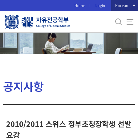
바
Korean
Home
Login
로
가
기
메
뉴
공지사항
2010/2011 스위스 정부초청장학생 선발
요강