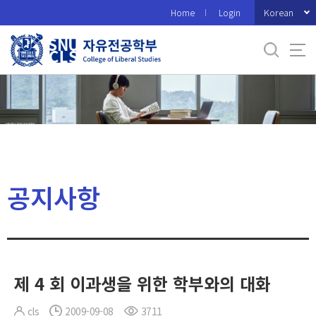
바
Korean
Home
Login
로
가
기
메
뉴
공지사항
제 4 회 이과생을 위한 학부와의 대화
cls
2009-09-08
3711