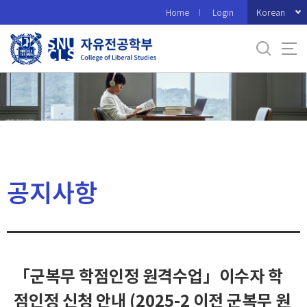
바
Korean
Home
Login
로
가
기
메
뉴
공지사항
「군복무 학점인정 원격수업」이수자 학
점인정 신청 안내 (2025-2 이전 군복무 원