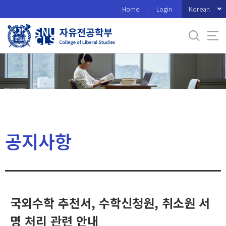
바
Korean
Home
Login
로
가
기
메
뉴
공지사항
국외수학 추천서, 수학신청원, 취소원 서
명 처리 관련 안내