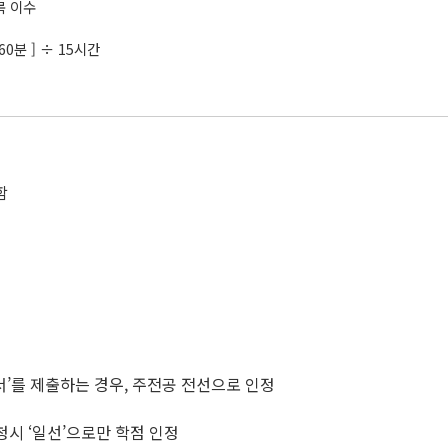
목 이수
÷ 60분 ] ÷ 15시간
함
서’를 제출하는 경우, 주전공 전선으로 인정
청시 ‘일선’으로만 학점 인정