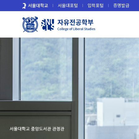
바
서울대학교
서울대포털
입학포털
증명발급
로
가
기
메
뉴