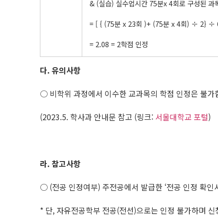
& (실습) 실수업시간 75분x 4회로 구성된 과
= [ { (75분 x 23회 )+ (75분 x 4회) ÷ 2} 
= 2.08 = 2학점 인정
다
.
유의사항
○ 비학위 과정에서 이수한 교과목의 학점 인정은 불가
(2023.5. 학사과 안내문 참고 (링크:
서울대학교 포털
)
라
.
참고사항
○ (전공 인정여부) 주전공에서 발급한 ‘전공 인정 확인
* 단, 자유전공학부 전공(전선)으로는 인정 불가하며 신