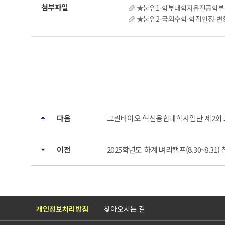
★붙임1-학부대학자유전공학부-광
★붙임2-국외수학-학점인정-변환
다음
그린바이오 혁신융합대학사업단 제2회 
이전
2025학년도 하계 벼리캠프(8.30~8.31)
개인정보처리방침
찾아오시는 길