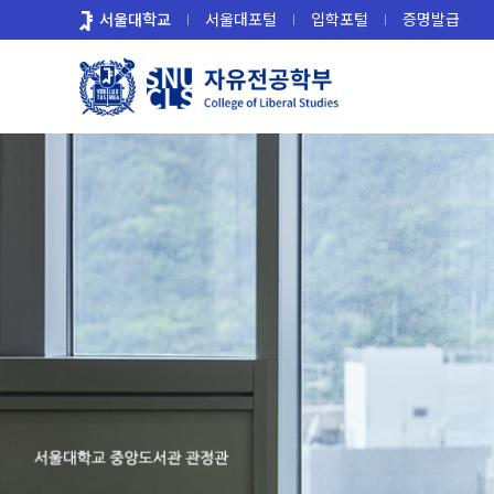
바
서울대학교
서울대포털
입학포털
증명발급
로
가
기
메
뉴