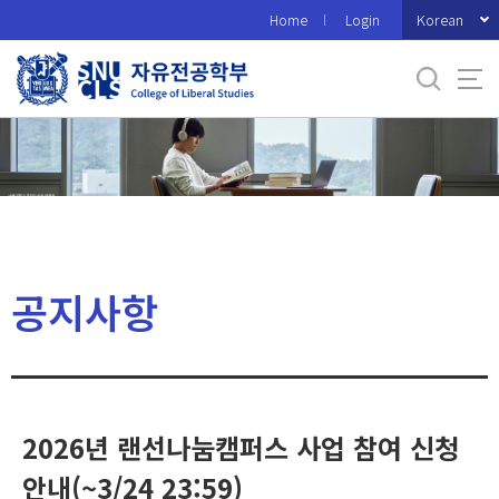
바
Korean
Home
Login
로
가
기
메
뉴
공지사항
2026년 랜선나눔캠퍼스 사업 참여 신청
안내(~3/24 23:59)