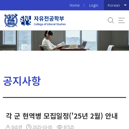
바
Korean
Home
Login
로
가
기
메
뉴
공지사항
각 군 현역병 모집일정('25년 2월) 안내
임승연
2025-03-05
87525