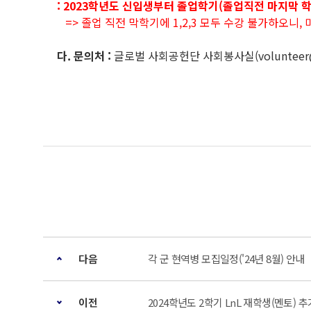
: 2023학년도 신입생부터 졸업학기(졸업직전 마지막 학기
=> 졸업 직전 막학기에 1,2,3 모두 수강 불가하오니
다. 문의처 :
글로벌 사회공헌단 사회봉사실(volunteer@snu
다음
각 군 현역병 모집일정('24년 8월) 안내
이전
2024학년도 2학기 LnL 재학생(멘토) 