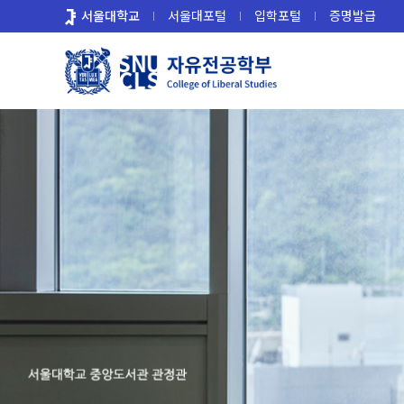
바
서울대학교
서울대포털
입학포털
증명발급
로
가
기
메
뉴