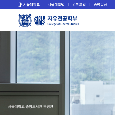
바
서울대학교
서울대포털
입학포털
증명발급
로
가
기
메
뉴