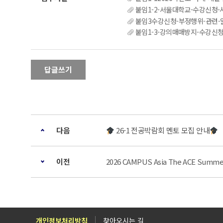
붙임1-2-서울대학교-수강신청-시
붙임3수강신청-부정행위-관련-알
붙임1-3-강의매매방지-수강신청제도-개
답글쓰기
다음
26-1 전공박람회 멘토 모집 안내
이전
2026 CAMPUS Asia The ACE Summ
개인정보처리방침
찾아오시는 길