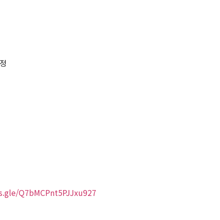
예정
ms.gle/Q7bMCPnt5PJJxu927