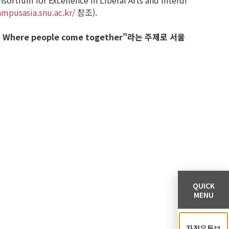
Excellence in Liberal Arts and Interdi
ampusasia.snu.ac.kr/
참조).
 Where people come together"라는 주제로 서울
QUICK
MENU
자전유튜브