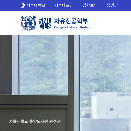
바
서울대학교
서울대포털
입학포털
증명발급
로
가
기
메
뉴