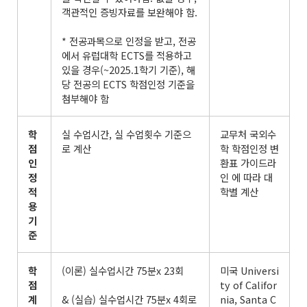
객관적인 증빙자료를 보완해야 함.
* 전공과목으로 인정을 받고, 전공
에서 유럽대학 ECTS를 적용하고
있을 경우(~2025.1학기 기준), 해
당 전공의 ECTS 학점인정 기준을
첨부해야 함
학
실 수업시간, 실 수업횟수 기준으
교무처 국외수
점
로 계산
학 학점인정 변
인
환표 가이드라
정
인 에 따라 대
적
학별 계산
용
기
준
학
(이론) 실수업시간 75분x 23회
미국 Universi
점
ty of Califor
계
& (실습) 실수업시간 75분x 4회로
nia, Santa C