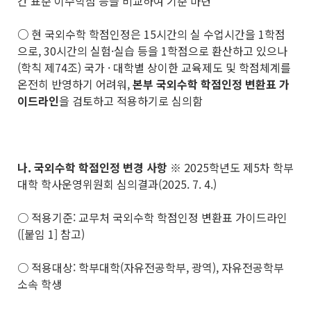
간 표준 이수학점 등을 비교하여 기준 마련
○
현 국외수학 학점인정은 15시간의 실 수업시간을 1학점
으로, 30시간의 실험·실습 등을 1학점으로 환산하고 있으나
(학칙 제74조) 국가 · 대학별 상이한 교육제도 및 학점체계를
온전히 반영하기 어려워,
본부 국외수학 학점인정 변환표 가
이드라인
을 검토하고 적용하기로 심의함
나
.
국외수학 학점인정 변경 사항
※ 2025학년도 제5차 학부
대학 학사운영위원회 심의결과(2025. 7. 4.)
○ 적용기준: 교무처 국외수학 학점인정 변환표 가이드라인
([붙임 1] 참고)
○ 적용대상: 학부대학(자유전공학부, 광역), 자유전공학부
소속 학생