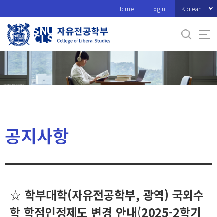
바
Korean
Home
Login
로
가
기
메
뉴
공지사항
☆ 학부대학(자유전공학부, 광역) 국외수
학 학점인정제도 변경 안내(2025-2학기