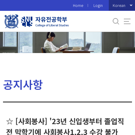
바
Korean
Home
Login
로
가
기
메
뉴
공지사항
☆ [사회봉사] '23년 신입생부터 졸업직
전 막학기에 사회봉사1,2,3 수강 불가