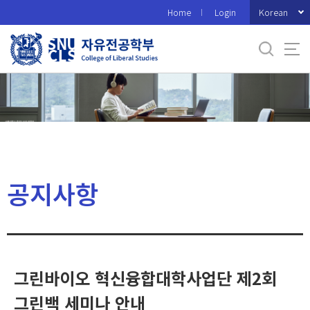
바
Korean
Home
Login
로
가
기
메
뉴
공지사항
그린바이오 혁신융합대학사업단 제2회
그린백 세미나 안내