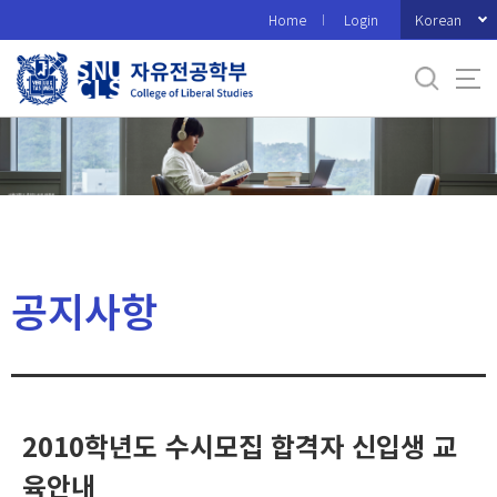
바
Korean
Home
Login
로
가
기
메
뉴
공지사항
2010학년도 수시모집 합격자 신입생 교
육안내