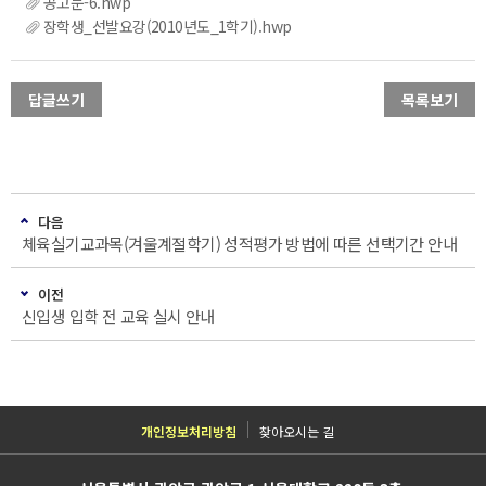
공고문-6.hwp
장학생_선발요강(2010년도_1학기).hwp
답글쓰기
목록보기
다음
체육실기교과목(겨울계절학기) 성적평가 방법에 따른 선택기간 안내
이전
신입생 입학 전 교육 실시 안내
개인정보처리방침
찾아오시는 길