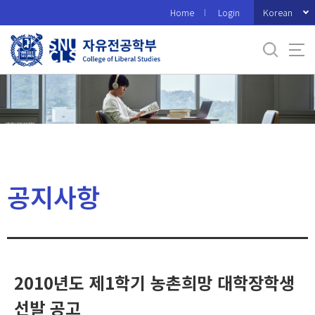
바
Korean
Home
Login
로
가
기
메
뉴
공지사항
2010년도 제1학기 농촌희망 대학장학생
선발 공고