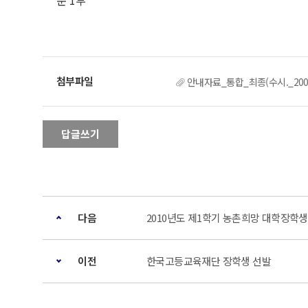
문 1부
안내자료_통합_최종(수시._2009.
답글쓰기
다음
2010년도 제1학기 농촌희망 대학장학생
이전
한국고등교육재단 장학생 선발