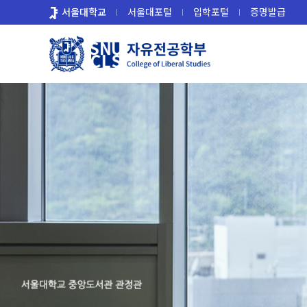
바
서울대학교
서울대포털
입학포털
증명발급
로
가
기
메
뉴