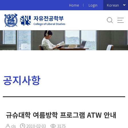
바
Korean
Home
Login
로
가
기
메
뉴
공지사항
규슈대학 여름방학 프로그램 ATW 안내
cls
2010-02-03
3175