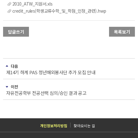
2010_ATW_지원서.xls
credit_rules(학생교류수학_및_학점_인정_관련).hwp
답글쓰기
목록보기
다음
제14기 하계 PAS 청년해외봉사단 추가 모집 안내
이전
자유전공학부 전공선택 심의/승인 결과 공고
개인정보처리방침
찾아오시는 길