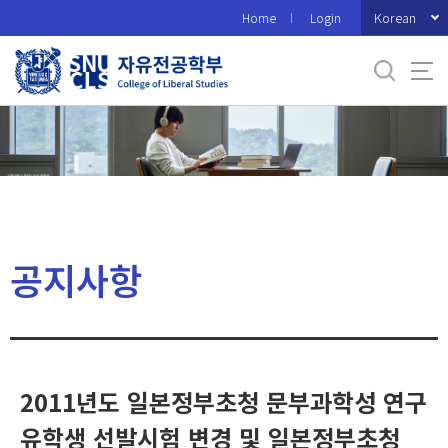
바
Korean
Home
Login
로
가
기
메
뉴
공지사항
2011년도 일본정부초청 문부과학성 연구
유학생 선발시험 변경 및 일본정부초청