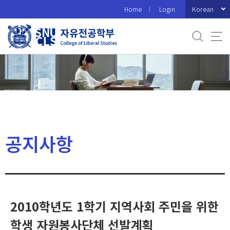
바
Korean
Home
Login
로
가
기
메
뉴
공지사항
2010학년도 1학기 지역사회 주민을 위한
학생 자원봉사단체 선발계획