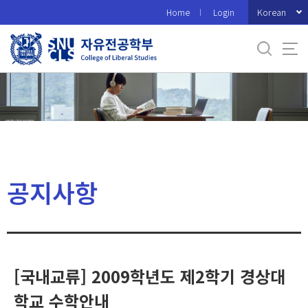
바
Korean
Home
Login
로
가
기
메
뉴
공지사항
[국내교류] 2009학년도 제2학기 경상대
학교 수학안내