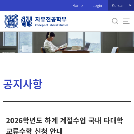
바
Korean
Home
Login
로
가
기
메
뉴
공지사항
2026학년도 하계 계절수업 국내 타대학
교류수학 신청 안내