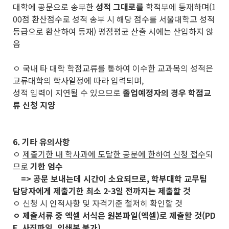
대학에 공문으로 송부한
성적 그대로를
학적부에 등재하며(1
00점 환산점수로 성적 송부 시 해당 점수를 서울대학교 성적
등급으로 환산하여 등재) 평점평균 산출 시에는 산입하지 않
음
ㅇ 국내 타 대학 학점교류를 통하여 이수한 교과목의 성적은
교류대학의 학사일정에 따라 입력되며,
성적 입력이 지연될 수 있으므로
졸업예정자의 경우 학점교
류 신청 지양
6. 기타 유의사항
ㅇ
제출기한 내 학사과에 도달한 공문에 한하여 신청 접수
되
므로
기한 엄수
=> 공문 보내는데 시간이 소요되므로, 학부대학 교무팀
담당자에게 제출기한 최소 2-3일 전까지는 제출할 것
ㅇ 신청 시 인적사항 및 자격기준 철저히 확인할 것
ㅇ 제출서류 중 엑셀 서식은 원본파일(엑셀)로 제출할 것(PD
F, 사진파일, 인쇄본 불가)