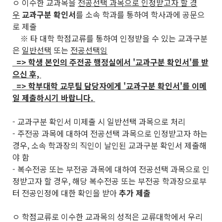
ㅇ 이수한 교과목을
전공선택 과목으로 인정받고자 할 경
우
교과구분 확인서
를 소속 학과를 통하여 학사과에 공문으
로 제출
※ 타 대학 학점교류를 통하여 인정받을 수 있는 교과구분
은
일반선택
또는
전공선택임
=> 학생 본인의 주전공 행정실에서 '교과구분 확인서'를 받
으신 후,
=> 학부대학 교무팀 담당자에게 '교과구분 확인서'를 이메
일 제출하시기 바랍니다.
- 교과구분 확인서 미제출 시 일반선택 과목으로 처리
- 주전공 과목에 대하여 전공선택 과목으로 인정받고자 하는
경우, 소속 학과장의 직인이 날인된 교과구분 확인서 제출해
야 함
- 복수전공 또는 부전공 과목에 대하여 전공선택 과목으로 인
정받고자 할 경우, 해당 복수전공 또는 부전공 학과장으로부
터 전공인정에 대한 확인을 받아
추가 제출
ㅇ 학점교류로 이수한 교과목의 성적은 교류대학에서 우리