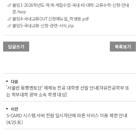
붙임1-2026학년도-하계-계절수업-국내-타-대학-교류수학-신청-안내
문.hwp
붙임4-국내교류OUT신청매뉴얼_학생용.pdf
붙임5-국내교류-신청-관련-서식.zip
답글쓰기
목록보기
다음
'서울런 동행멘토단' 예체능 전공 대학생 선발 안내[자유전공학부 또
는 학부대학 광역 소속 학생 대상]
이전
S-CARD 시스템 서버 전원 일시차단에 따른 서비스 이용 제한 안내
(4/25 토)