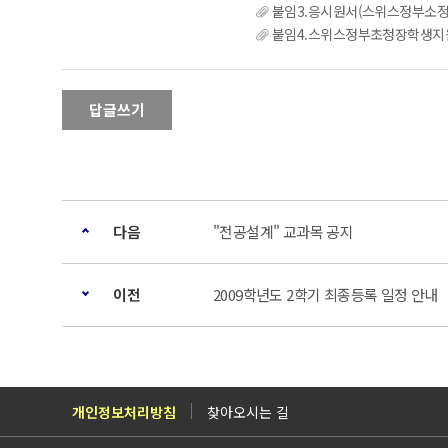
붙임3.응시원서(스위스정부소정양
붙임4.스위스정부초청장학생지원시유
답글쓰기
다음
"전공설계" 교과목 공지
이전
2009학년도 2학기 최종등록 일정 안내
개인정보처리방침
찾아오시는 길