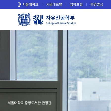
바
서울대학교
서울대포털
입학포털
증명발급
로
가
기
메
뉴