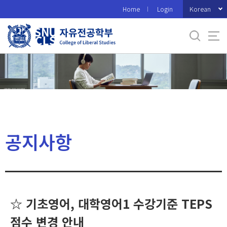
바
Korean
Home
Login
로
가
기
메
뉴
공지사항
☆ 기초영어, 대학영어1 수강기준 TEPS
점수 변경 안내