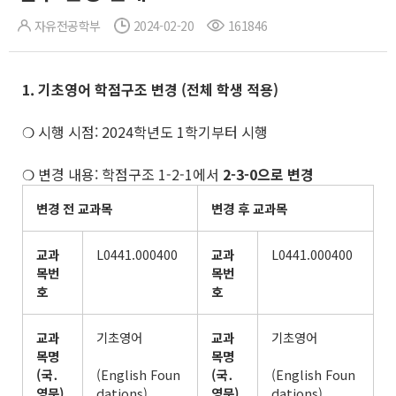
자유전공학부
2024-02-20
161846
1. 기초영어 학점구조 변경
(
전체 학생 적용
)
❍ 시행 시점: 2024학년도 1학기부터 시행
❍ 변경 내용: 학점구조 1-2-1에서
2-3-0으로 변경
변경 전 교과목
변경 후 교과목
교과
L0441.000400
교과
L0441.000400
목번
목번
호
호
교과
기초영어
교과
기초영어
목명
목명
(
국
․
(English Foun
(
국
․
(English Foun
영문
)
dations)
영문
)
dations)