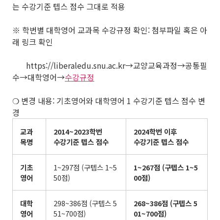
는 수강기준 텝스 점수 그대로 적용
※ 학번별 대학영어 교과목 수강규정 확인: 첨부파일 혹은 아
래 링크 확인
https://liberaledu.snu.ac.kr→교양교육과정→공통필
수→대학영어→
수강규정
❍ 변경 내용: 기초영어와 대학영어 1 수강기준 텝스 점수 변
경
교과
2014~2023
학번
2024
학번 이후
목명
수강기준 텝스 점수
수강기준 텝스 점수
기초
1~297점 (구텝스 1~5
1~267
점
(
구텝스
1~5
영어
50점)
00
점
)
대학
298~386점 (구텝스 5
268~386
점
(
구텝스
5
영어
51~700점)
01~700
점
)