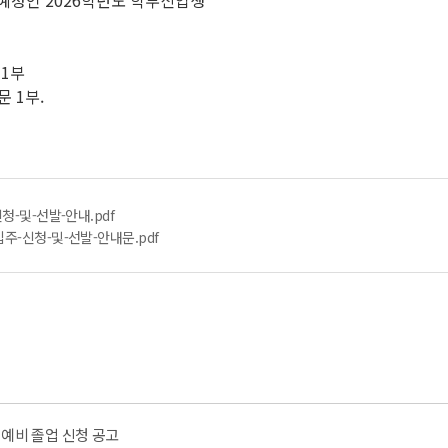
학예정인 2026학년도 학부신입생
 1부
문 1부.
청-및-선발-안내.pdf
주-신청-및-선발-안내문.pdf
월) 예비 졸업 신청 공고