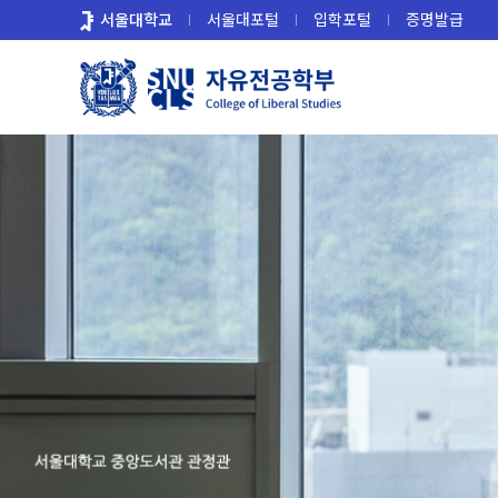
바
서울대학교
서울대포털
입학포털
증명발급
로
가
기
메
뉴