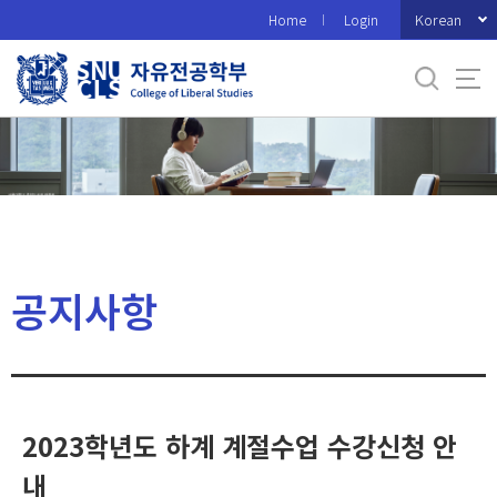
바
Korean
Home
Login
로
가
기
메
뉴
공지사항
2023학년도 하계 계절수업 수강신청 안
내