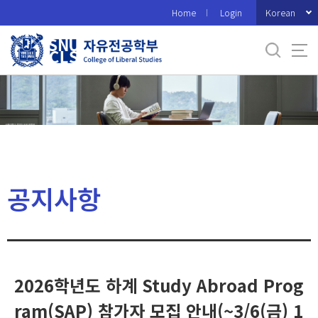
바
Korean
Home
Login
로
가
기
메
뉴
공지사항
2026학년도 하계 Study Abroad Prog
ram(SAP) 참가자 모집 안내(~3/6(금) 1