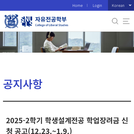
바
Korean
Home
Login
로
가
기
메
뉴
공지사항
2025-2학기 학생설계전공 학업장려금 신
청 공고(12.23.~1.9.)