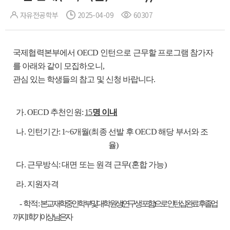
자유전공학부
2025-04-09
60307
국제협력본부에서 OECD 인턴으로
근무할 프로그램 참가자
를 아래와 같이 모집하오니,
관심 있는 학생들의 참고 및 신청 바랍니다.
가. OECD 추천인원:
15
명 이내
나. 인턴기간: 1~
6개월(최종 선발 후 OECD 해당 부서와 조
율)
다. 근무방식: 대면 또는 원격 근무(혼합 가능)
라. 지원자격
-
학적:
본교 재학중인 학부 및 대학원생(연구생 포함)으로 인턴십 완료 후 졸업
까지 1학기 이상 남은 자