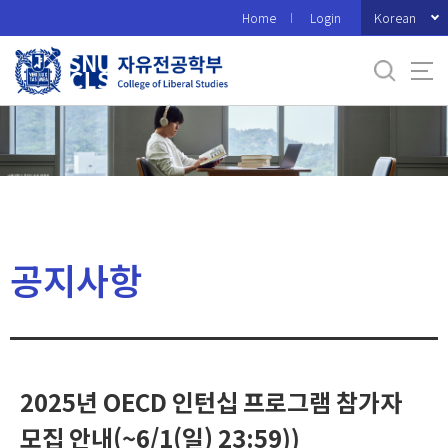
바
Korean
Home
Login
로
가
기
메
뉴
공지사항
2025년 OECD 인턴십 프로그램 참가자
모집 안내(~6/1(일) 23:59))