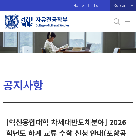
바
Korean
Home
Login
로
가
기
메
뉴
공지사항
[혁신융합대학 차세대반도체분야] 2026
학년도 하계 교류 수학 신청 안내(포항공