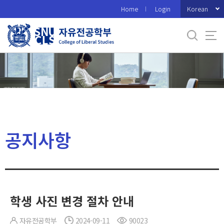
바
Korean
Home
Login
로
가
기
메
뉴
공지사항
학생 사진 변경 절차 안내
자유전공학부
2024-09-11
90023