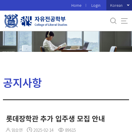
바
Korean
Home
Login
로
가
기
메
뉴
공지사항
롯데장학관 추가 입주생 모집 안내
임승연
2025-02-14
89615